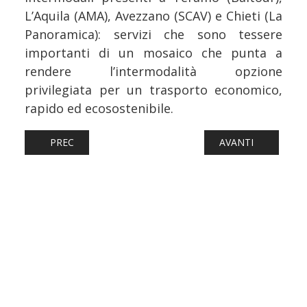
L’Aquila (AMA), Avezzano (SCAV) e Chieti (La
Panoramica): servizi che sono tessere
importanti di un mosaico che punta a
rendere l’intermodalità opzione
privilegiata per un trasporto economico,
rapido ed ecosostenibile.
ARTICOLO PRECEDENTE: FERROVIE: VENETO, LE NOVITÀ I
ARTICOLO SUCCESS
PREC
AVANTI