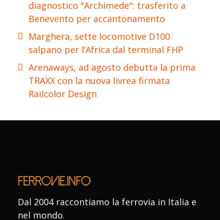
diagnostico "Archimede": trasferito a
Benevento per accantonamento
Marghera, sette locomotive D100
salpano per l’Africa dal terminal FHP
Arenaways, ad agosto debutta la prima
TRAXX con la nuova livrea firmata
Railcolor Design
Dal 2004 raccontiamo la ferrovia in Italia e
nel mondo.