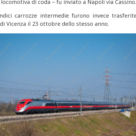
 locomotiva di coda – fu inviato a Napoli via Cassino
ndici carrozze intermedie furono invece trasferite
i Vicenza il 23 ottobre dello stesso anno.