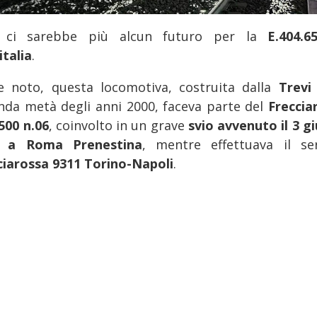
 ci sarebbe più alcun futuro per la
E.404.6
italia
.
 noto, questa locomotiva, costruita dalla
Trev
nda metà degli anni 2000, faceva parte del
Freccia
500 n.06
, coinvolto in un grave
svio avvenuto il 3 g
2 a Roma Prenestina
, mentre effettuava il ser
ciarossa 9311 Torino-Napoli
.