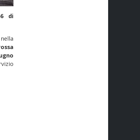
56 di
i
nella
rossa
iugno
vizio