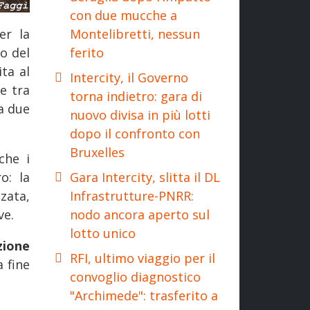
con due mucche a
Montelibretti, nessun
er la
ferito
o del
ta al
Intercity, il Governo
te tra
torna indietro: gara di
da due
nuovo divisa in più lotti
dopo il confronto con
Bruxelles
che i
Gara Intercity, slitta il DL
o: la
Infrastrutture-PNRR:
zata,
nodo ancora aperto sul
ve.
lotto unico
zione
RFI, ultimo viaggio per il
a fine
convoglio diagnostico
"Archimede": trasferito a