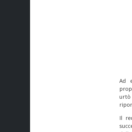
Ad e
prop
urtò
ripor
Il r
succe