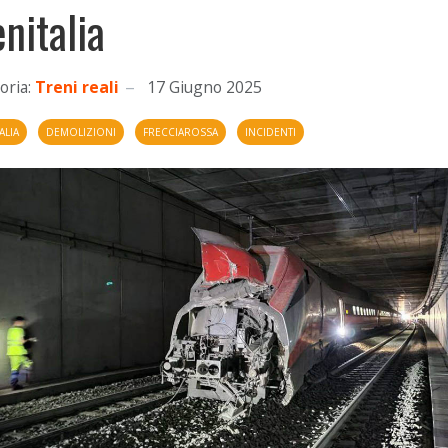
enitalia
oria:
Treni reali
17 Giugno 2025
ALIA
DEMOLIZIONI
FRECCIAROSSA
INCIDENTI