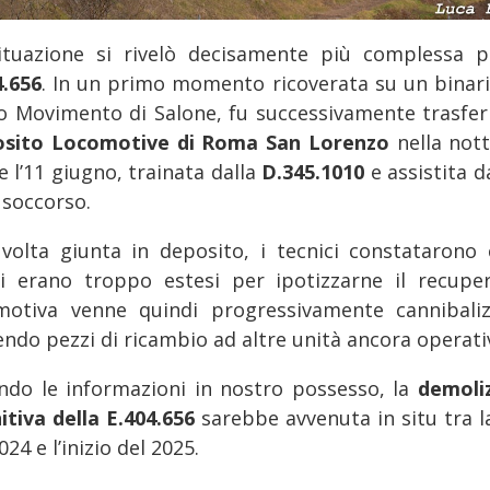
ituazione si rivelò decisamente più complessa p
4.656
. In un primo momento ricoverata su un binari
o Movimento di Salone, fu successivamente trasferi
sito Locomotive di Roma San Lorenzo
nella not
 e l’11 giugno, trainata dalla
D.345.1010
e assistita 
 soccorso.
volta giunta in deposito, i tecnici constatarono 
i erano troppo estesi per ipotizzarne il recuper
motiva venne quindi progressivamente cannibaliz
endo pezzi di ricambio ad altre unità ancora operati
ndo le informazioni in nostro possesso, la
demoli
nitiva della E.404.656
sarebbe avvenuta in situ tra l
024 e l’inizio del 2025.