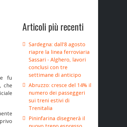
Articoli più recenti
Sardegna: dall'8 agosto
riapre la linea ferroviaria
Sassari - Alghero, lavori
conclusi con tre
settimane di anticipo
te fu
Abruzzo: cresce del 14% il
, che
numero dei passeggeri
ciale
sui treni estivi di
Trenitalia
mente
Pininfarina disegnerà il
 privo
nuovo treno espresso