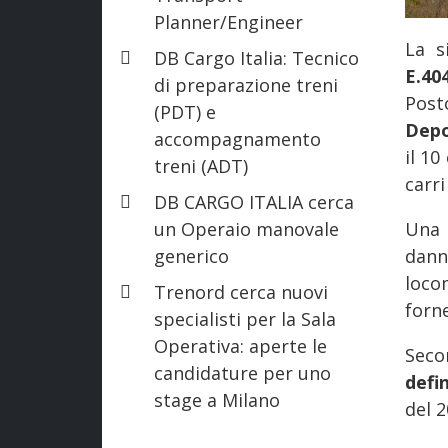
Planner/Engineer
La s
DB Cargo Italia: Tecnico
E.40
di preparazione treni
Post
(PDT) e
Depo
accompagnamento
il 10
treni (ADT)
carri
DB CARGO ITALIA cerca
un Operaio manovale
Una 
generico
dann
loco
Trenord cerca nuovi
forn
specialisti per la Sala
Operativa: aperte le
Seco
candidature per uno
defi
stage a Milano
del 2