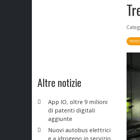
Tr
Categ
TRENIT
Altre notizie
App IO, oltre 9 milioni
di patenti digitali
aggiunte
Nuovi autobus elettrici
e a idrogeno in servizio