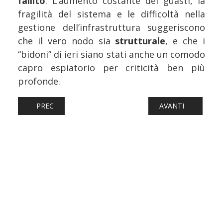
fallito
. L’aumento costante dei guasti, la
fragilità del sistema e le difficoltà nella
gestione dell’infrastruttura suggeriscono
che il vero nodo sia
strutturale
, e che i
“bidoni” di ieri siano stati anche un comodo
capro espiatorio per criticità ben più
profonde.
ARTICOLO PRECEDENTE: FERROVIE: CRONACA DI UNA GI
ARTICOLO SUCCESS
PREC
AVANTI