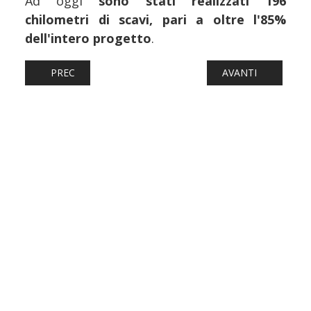
Ad oggi
sono stati realizzati 196
chilometri di scavi, pari a oltre l'85%
dell'intero progetto
.
ARTICOLO PRECEDENTE: FERROVIE: RADDOPPIO PESCA
ARTICOLO SUCCESS
PREC
AVANTI