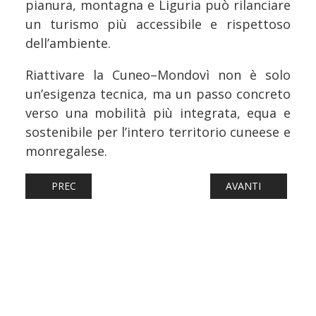
pianura, montagna e Liguria può rilanciare
un turismo più accessibile e rispettoso
dell’ambiente.
Riattivare la Cuneo–Mondovì non è solo
un’esigenza tecnica, ma un passo concreto
verso una mobilità più integrata, equa e
sostenibile per l’intero territorio cuneese e
monregalese.
ARTICOLO PRECEDENTE: FERROVIE: ADDIO AL PONTE SA
ARTICOLO SUCCESSI
PREC
AVANTI