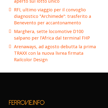
aperto sul lotto unico
RFI, ultimo viaggio per il convoglio
diagnostico "Archimede": trasferito a
Benevento per accantonamento
Marghera, sette locomotive D100
salpano per l’Africa dal terminal FHP
Arenaways, ad agosto debutta la prima
TRAXX con la nuova livrea firmata
Railcolor Design