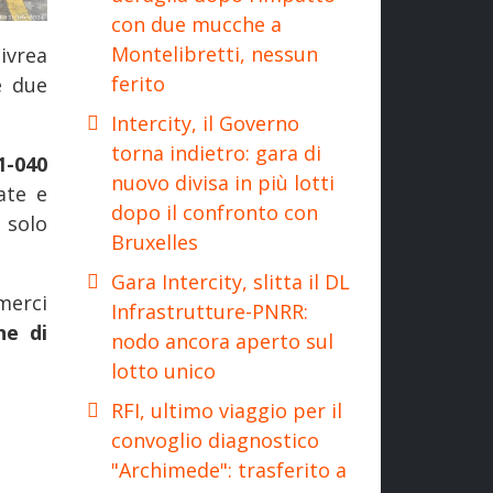
con due mucche a
Montelibretti, nessun
ivrea
ferito
e due
Intercity, il Governo
torna indietro: gara di
1-040
nuovo divisa in più lotti
ate e
dopo il confronto con
 solo
Bruxelles
Gara Intercity, slitta il DL
merci
Infrastrutture-PNRR:
ne di
nodo ancora aperto sul
lotto unico
RFI, ultimo viaggio per il
convoglio diagnostico
"Archimede": trasferito a