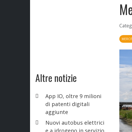
Me
Categ
MERCIT
Altre notizie
App IO, oltre 9 milioni
di patenti digitali
aggiunte
Nuovi autobus elettrici
e a idrogeno in servizio