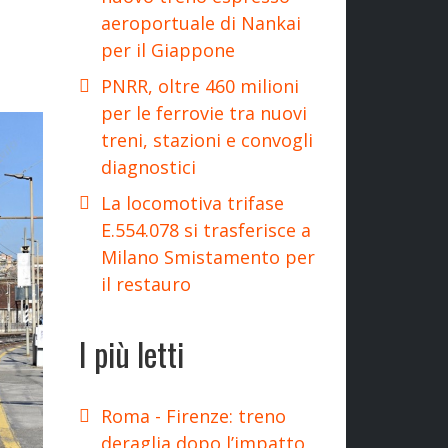
aeroportuale di Nankai
per il Giappone
PNRR, oltre 460 milioni
per le ferrovie tra nuovi
treni, stazioni e convogli
diagnostici
La locomotiva trifase
E.554.078 si trasferisce a
Milano Smistamento per
il restauro
I più letti
Roma - Firenze: treno
deraglia dopo l’impatto