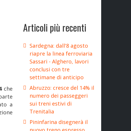
Articoli più recenti
Sardegna: dall'8 agosto
riapre la linea ferroviaria
Sassari - Alghero, lavori
conclusi con tre
settimane di anticipo
Abruzzo: cresce del 14% il
54
che
numero dei passeggeri
parte
sui treni estivi di
ato a
Trenitalia
zione
Pininfarina disegnerà il
nuovo treno espresso