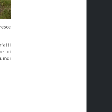
resce
nfatti
ne di
uindi