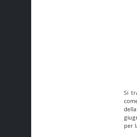
Si t
come
dell
giug
per l