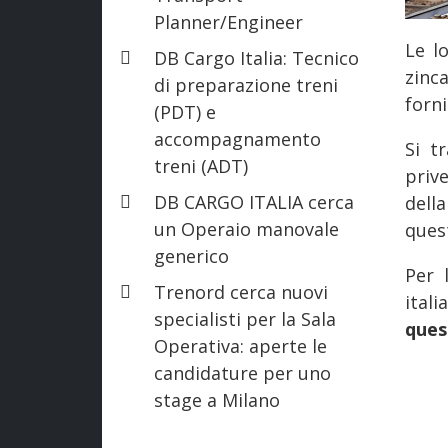
Planner/Engineer
Le l
DB Cargo Italia: Tecnico
zinc
di preparazione treni
forni
(PDT) e
accompagnamento
Si t
treni (ADT)
priv
DB CARGO ITALIA cerca
dell
un Operaio manovale
ques
generico
Per 
Trenord cerca nuovi
ital
specialisti per la Sala
ques
Operativa: aperte le
candidature per uno
stage a Milano