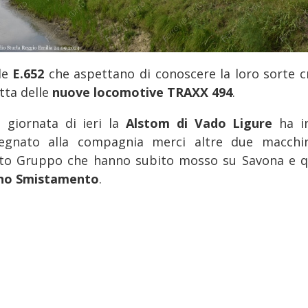
le
E.652
che aspettano di conoscere la loro sorte c
otta delle
nuove locomotive TRAXX 494
.
a giornata di ieri la
Alstom di Vado Ligure
ha i
egnato alla compagnia merci altre due macchi
to Gruppo che hanno subito mosso su Savona e q
no Smistamento
.