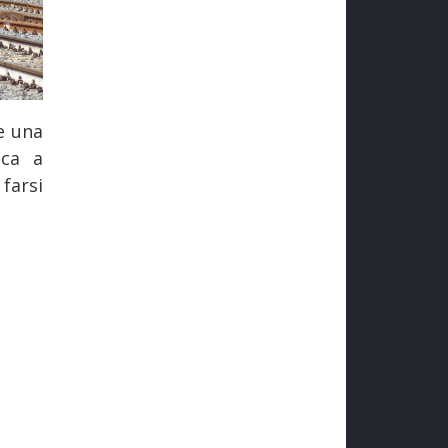
e una
cca a
 farsi