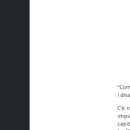
"Com
i dis
C’è 
impi
capi