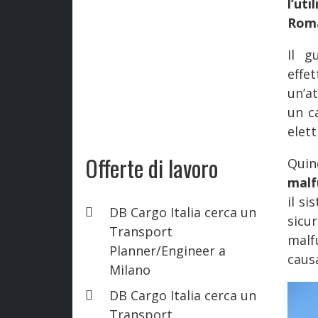
l’ut
Roma
Il 
effe
un’a
un c
elett
Offerte di lavoro
Quind
malf
il s
DB Cargo Italia cerca un
sicu
Transport
malf
Planner/Engineer a
causa
Milano
DB Cargo Italia cerca un
Transport