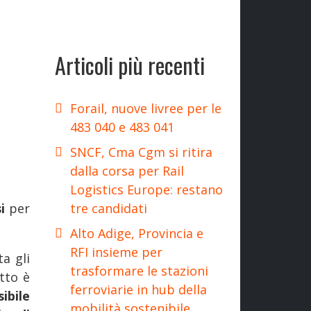
Articoli più recenti
Forail, nuove livree per le
483 040 e 483 041
SNCF, Cma Cgm si ritira
dalla corsa per Rail
Logistics Europe: restano
tre candidati
si
per
Alto Adige, Provincia e
RFI insieme per
a gli
trasformare le stazioni
tto è
ferroviarie in hub della
ibile
mobilità sostenibile