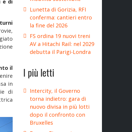
 e di
Lunetta di Gorizia, RFI
conferma: cantieri entro
turni
la fine del 2026
ovie,
FS ordina 19 nuovi treni
giato
AV a Hitachi Rail: nel 2029
zione
debutta il Parigi-Londra
nto il
I più letti
venire
sa in
Intercity, il Governo
ie di
torna indietro: gara di
trica
nuovo divisa in più lotti
dopo il confronto con
Bruxelles