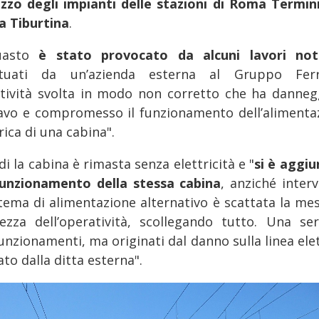
ilizzo degli impianti delle stazioni di Roma Termini
 Tiburtina
.
guasto
è stato provocato da alcuni lavori not
ttuati da un’azienda esterna al Gruppo Ferr
ttività svolta in modo non corretto che ha danneg
avo e compromesso il funzionamento dell’alimenta
rica di una cabina".
i la cabina è rimasta senza elettricità e "
si è aggiu
unzionamento della stessa cabina
, anziché inter
istema di alimentazione alternativo è scattata la mes
rezza dell’operatività, scollegando tutto. Una ser
unzionamenti, ma originati dal danno sulla linea elet
to dalla ditta esterna".