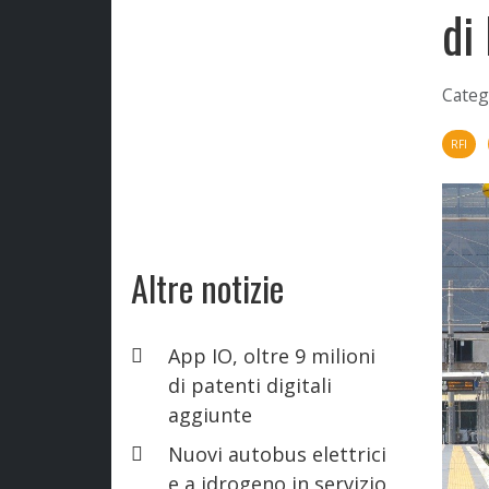
di
Categ
RFI
Altre notizie
App IO, oltre 9 milioni
di patenti digitali
aggiunte
Nuovi autobus elettrici
e a idrogeno in servizio