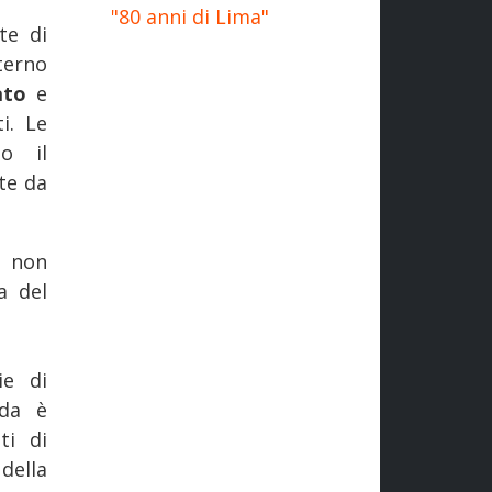
"80 anni di Lima"
te di
terno
cato
e
i. Le
no il
te da
o non
a del
ie di
nda è
ti di
della