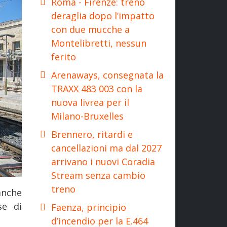
Roma - Firenze: treno
deraglia dopo l’impatto
con due mucche a
Montelibretti, nessun
ferito
Arenaways, consegnata la
TRAXX 483 003 con la
nuova livrea per il
Milano-Bruxelles
Brennero, ritardi e
cancellazioni ma dal 2027
arrivano i nuovi Coradia
Stream senza cambio
treno
anche
se di
Faenza, principio
d’incendio per la E.464