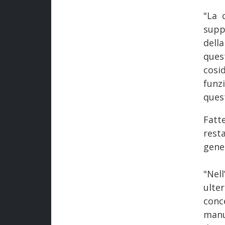
"La 
supp
dell
ques
cosi
funz
ques
Fatt
rest
gene
"Nel
ulte
conc
manu