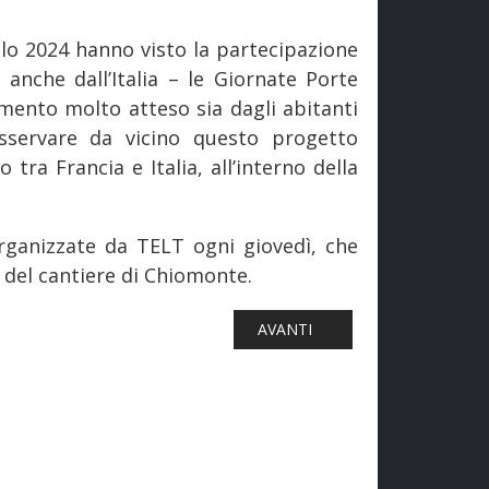
olo 2024 hanno visto la partecipazione
anche dall’Italia – le Giornate Porte
mento molto atteso sia dagli abitanti
osservare da vicino questo progetto
tra Francia e Italia, all’interno della
organizzate da TELT ogni giovedì, che
 del cantiere di Chiomonte.
MOTIVA CZ LOKO 741 776 DI GEFER
ARTICOLO SUCCESSIVO: FERROV
AVANTI