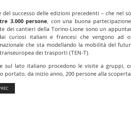
e del successo delle edizioni precedenti – che nel s
ltre 3.000 persone
, con una buona partecipazione 
te dei cantieri della Torino-Lione sono un appunta
dai curiosi italiani e francesi che vengono ad 
nazionale che sta modellando la mobilità del futuro 
 transeuropea dei trasporti (TEN-T).
e sul lato italiano procedono le visite a gruppi, 
o portato, da inizio anno, 200 persone alla scoperta
TICOLO PRECEDENTE: FERROVIE: CONSEGNATA A MILANO LA LOCO
PREC