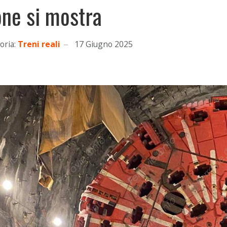
one si mostra
oria:
Treni reali
17 Giugno 2025