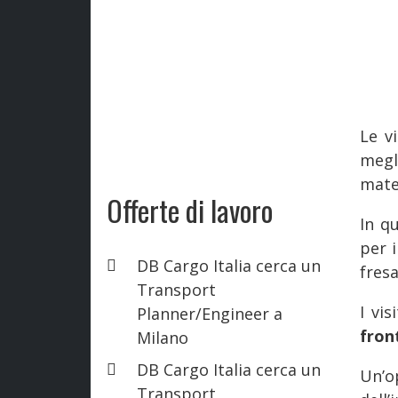
Le v
megl
mater
Offerte di lavoro
In q
per i
DB Cargo Italia cerca un
fresa
Transport
I vis
Planner/Engineer a
fron
Milano
DB Cargo Italia cerca un
Un’o
Transport