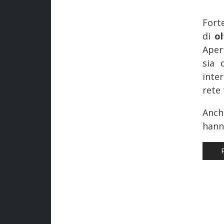
Fort
di
o
Aper
sia 
inter
rete
Anch
hann
AR