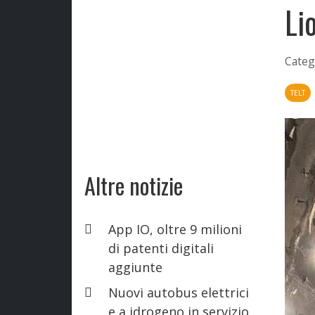
Li
Categ
TELT
Altre notizie
App IO, oltre 9 milioni
di patenti digitali
aggiunte
Nuovi autobus elettrici
e a idrogeno in servizio