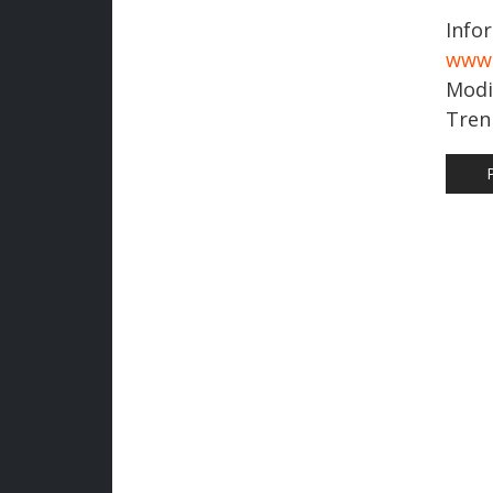
Inf
www.
Modi
Treni
AR