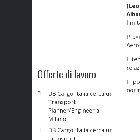
(Le
Alba
limit
Prev
Aero
I te
relaz
Offerte di lavoro
I po
norma
DB Cargo Italia cerca un
Transport
Planner/Engineer a
Milano
DB Cargo Italia cerca un
Transport