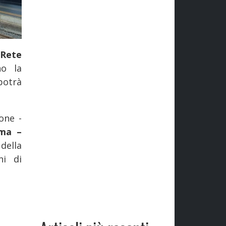
Rete
no la
potrà
lone -
oma –
della
ni di