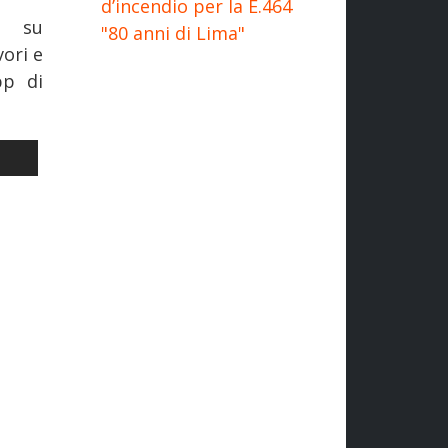
d’incendio per la E.464
i su
"80 anni di Lima"
vori e
pp di
, LA TORINO-LIONE SI MOSTRA
LO SUCCESSIVO: FERROVIE: SUI BINARI IL SECONDO ETR 108 DI A
I