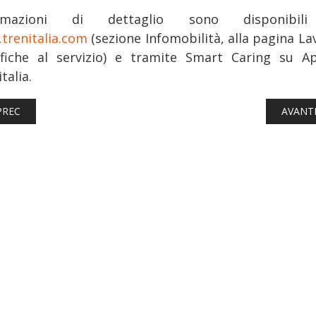
ormazioni di dettaglio sono disponibil
trenitalia.com
(sezione Infomobilità, alla pagina La
fiche al servizio) e tramite Smart Caring su A
talia.
TICOLO PRECEDENTE: FERROVIE: DALLA MAURIENNE A CHIOMONTE
ARTICO
PREC
AVANT