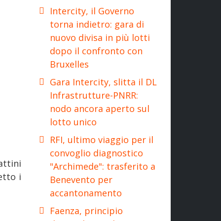
Intercity, il Governo
torna indietro: gara di
nuovo divisa in più lotti
dopo il confronto con
Bruxelles
Gara Intercity, slitta il DL
Infrastrutture-PNRR:
nodo ancora aperto sul
lotto unico
RFI, ultimo viaggio per il
convoglio diagnostico
ttini
"Archimede": trasferito a
tto i
Benevento per
accantonamento
Faenza, principio