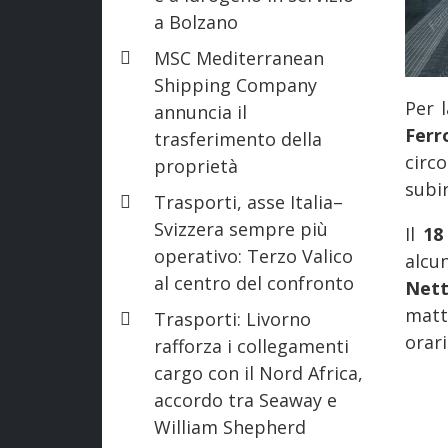
a Bolzano
MSC Mediterranean
Shipping Company
Per 
annuncia il
Ferr
trasferimento della
circ
proprietà
subi
Trasporti, asse Italia–
Svizzera sempre più
Il
18
operativo: Terzo Valico
alcu
al centro del confronto
Net
matt
Trasporti: Livorno
orari
rafforza i collegamenti
cargo con il Nord Africa,
accordo tra Seaway e
William Shepherd