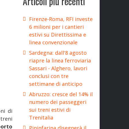
Articoli più recenti
Firenze-Roma, RFI investe
6 milioni per i cantieri
estivi su Direttissima e
linea convenzionale
Sardegna: dall'8 agosto
riapre la linea ferroviaria
Sassari - Alghero, lavori
conclusi con tre
settimane di anticipo
Abruzzo: cresce del 14% il
numero dei passeggeri
sui treni estivi di
ni di
Trenitalia
 treni
orto
Pininfarina disegnerà il