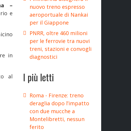
ma –
nuovo treno espresso
rio e
aeroportuale di Nankai
per il Giappone
PNRR, oltre 460 milioni
icino
per le ferrovie tra nuovi
treni, stazioni e convogli
re in
diagnostici
I più letti
to al
Roma - Firenze: treno
deraglia dopo l’impatto
con due mucche a
Montelibretti, nessun
ferito