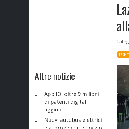
La
al
Categ
TRENIT
Altre notizie
App IO, oltre 9 milioni
di patenti digitali
aggiunte
Nuovi autobus elettrici
e a idrogeno in servizio