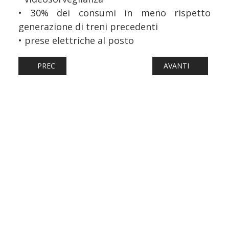
• 30% dei consumi in meno rispetto
generazione di treni precedenti
• prese elettriche al posto
ARTICOLO PRECEDENTE: FERROVIE: INCIDENTE A MILANO
ARTICOLO SUCCESS
PREC
AVANTI