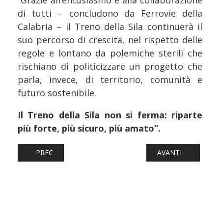
“Grazie all’entusiasmo e alla collaborazione
di tutti – concludono da Ferrovie della
Calabria – il Treno della Sila continuerà il
suo percorso di crescita, nel rispetto delle
regole e lontano da polemiche sterili che
rischiano di politicizzare un progetto che
parla, invece, di territorio, comunità e
futuro sostenibile.
Il Treno della Sila non si ferma: riparte
più forte, più sicuro, più amato”.
ARTICOLO PRECEDENTE: FERROVIE: RIAPRE INTERNAMEN
ARTICOLO SUCCESS
PREC
AVANTI