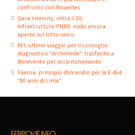
confronto con Bruxelles
Gara Intercity, slitta il DL
Infrastrutture-PNRR: nodo ancora
aperto sul lotto unico
RFI, ultimo viaggio per il convoglio
diagnostico "Archimede": trasferito a
Benevento per accantonamento
Faenza, principio d’incendio per la E.464
"80 anni di Lima"