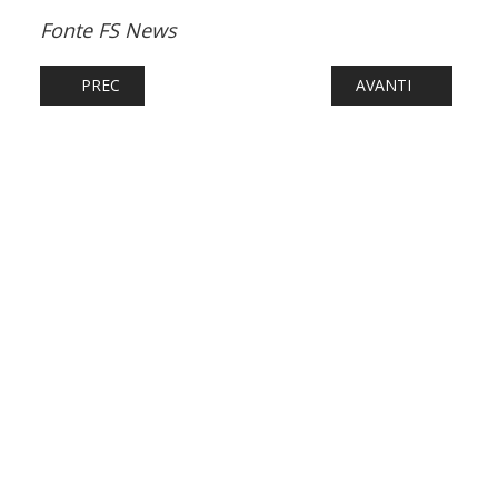
Fonte FS News
ARTICOLO PRECEDENTE: FERROVIE: TUA RIPRISTINERÀ 2
ARTICOLO SUCCESS
PREC
AVANTI