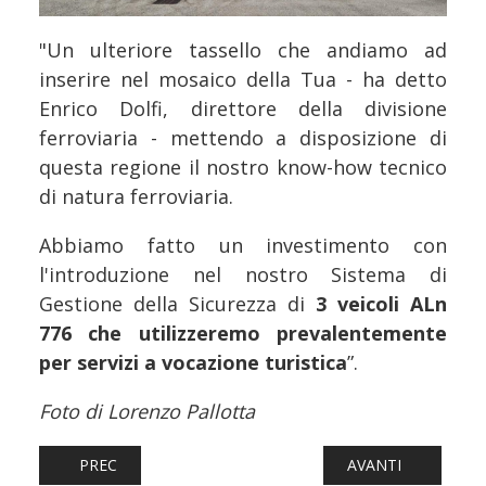
"Un ulteriore tassello che andiamo ad
inserire nel mosaico della Tua - ha detto
Enrico Dolfi, direttore della divisione
ferroviaria - mettendo a disposizione di
questa regione il nostro know-how tecnico
di natura ferroviaria.
Abbiamo fatto un investimento con
l'introduzione nel nostro Sistema di
Gestione della Sicurezza di
3 veicoli
ALn
776 che utilizzeremo prevalentemente
per servizi a vocazione turistica
”.
Foto di Lorenzo Pallotta
ARTICOLO PRECEDENTE: FERROVIE: GANCIO AUTOMATICO
ARTICOLO SUCCESS
PREC
AVANTI