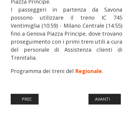
Piazza Principe.
I passeggeri in partenza da Savona
possono utilizzare il treno IC 745
Ventimiglia (10:59) - Milano Centrale (14:55)
fino a Genova Piazza Principe, dove trovano
proseguimento con i primi treni utili a cura
del personale di Assistenza clienti di
Trenitalia.
Programma dei treni del
Regionale
.
ARTICOLO PRECEDENTE: FERROVIE: SNCF PUNTA ALLA C
ARTICOLO SUCCESS
PREC
AVANTI