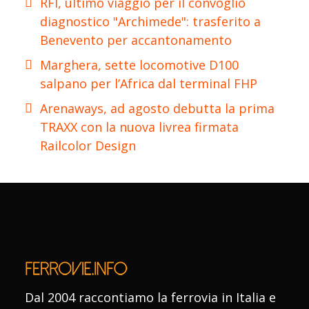
RFI, ultimo viaggio per il convoglio
diagnostico "Archimede": trasferito a
Benevento per accantonamento
Marghera, sette locomotive D100
salpano per l’Africa dal terminal FHP
Arenaways, ad agosto debutta la prima
TRAXX con la nuova livrea firmata
Railcolor Design
Dal 2004 raccontiamo la ferrovia in Italia e