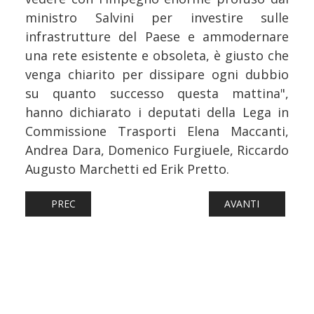
ministro Salvini per investire sulle
infrastrutture del Paese e ammodernare
una rete esistente e obsoleta, è giusto che
venga chiarito per dissipare ogni dubbio
su quanto successo questa mattina",
hanno dichiarato i deputati della Lega in
Commissione Trasporti Elena Maccanti,
Andrea Dara, Domenico Furgiuele, Riccardo
Augusto Marchetti ed Erik Pretto.
ARTICOLO PRECEDENTE: FERROVIE: L'ARLECCHINO TORNA
ARTICOLO SUCCESS
PREC
AVANTI