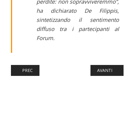
perdite: non sopravviveremmo”
,
ha dichiarato De Filippis,
sintetizzando il sentimento
diffuso tra i partecipanti al
Forum.
ARTICOLO PRECEDENTE: FERROVIE: RUSSIA, RŽD PUNTA
ARTICOLO SUCCESS
PREC
AVANTI