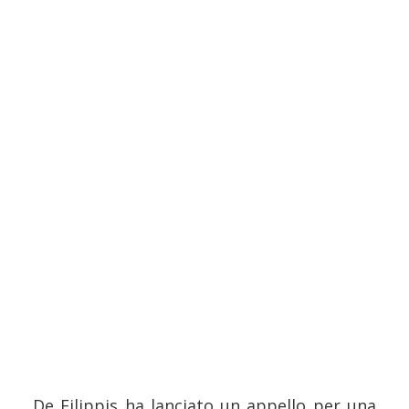
De Filippis ha lanciato un appello per una