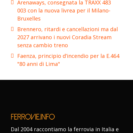
Arenaways, consegnata la TRAXX 483
003 con la nuova livrea per il Milano-
Bruxelles
Brennero, ritardi e cancellazioni ma dal
2027 arrivano i nuovi Coradia Stream
senza cambio treno
Faenza, principio d’incendio per la E.464
"80 anni di Lima"
Dal 2004 raccontiamo la ferrovia in Italia e