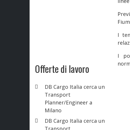
line
Prev
Fium
I te
relaz
I po
norma
Offerte di lavoro
DB Cargo Italia cerca un
Transport
Planner/Engineer a
Milano
DB Cargo Italia cerca un
Transport