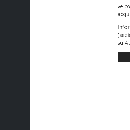
veic
acqui
Info
(sez
su Ap
AR