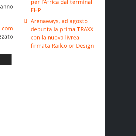
per l’Africa dal terminal
hanno
FHP
Arenaways, ad agosto
a.com
debutta la prima TRAXX
zzato
con la nuova livrea
firmata Railcolor Design
O RIAPRE E COSA OSPITERÀ
LO SUCCESSIVO: FERROVIE: FERRANDINA - MATERA, SOPRALLUOG
I