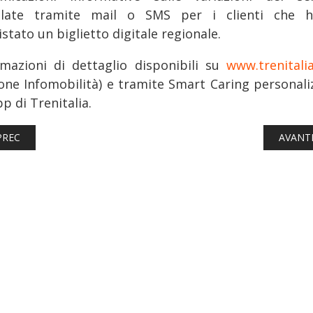
olate tramite mail o SMS per i clienti che 
stato un biglietto digitale regionale.
rmazioni di dettaglio disponibili su
www.trenitali
ione Infomobilità) e tramite Smart Caring personali
p di Trenitalia.
TICOLO PRECEDENTE: FERROVIE: MUSEO DI TRIESTE, ECCO QUAND
ARTICO
PREC
AVANT