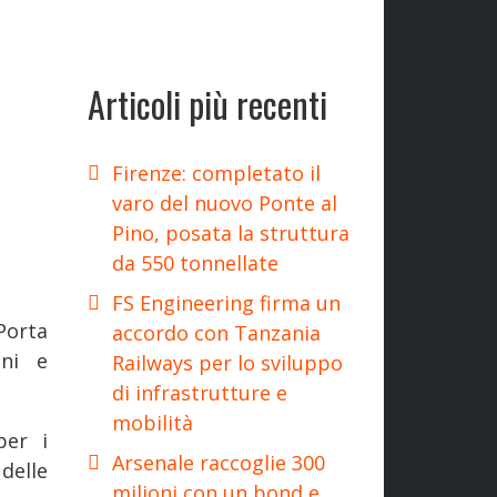
Articoli più recenti
Firenze: completato il
varo del nuovo Ponte al
Pino, posata la struttura
da 550 tonnellate
FS Engineering firma un
Porta
accordo con Tanzania
ini e
Railways per lo sviluppo
di infrastrutture e
mobilità
per i
Arsenale raccoglie 300
delle
milioni con un bond e