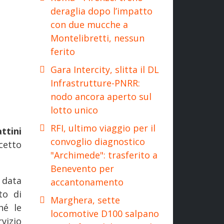
deraglia dopo l’impatto
con due mucche a
Montelibretti, nessun
ferito
Gara Intercity, slitta il DL
Infrastrutture-PNRR:
nodo ancora aperto sul
lotto unico
RFI, ultimo viaggio per il
ttini
convoglio diagnostico
cetto
"Archimede": trasferito a
Benevento per
a data
accantonamento
to di
Marghera, sette
hé le
locomotive D100 salpano
vizio