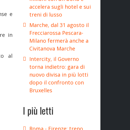
accelera sugli hotel e sui
nse e
treni di lusso
Marche, dal 31 agosto il
Frecciarossa Pescara-
re in
Milano fermerà anche a
Civitanova Marche
to al
Intercity, il Governo
torna indietro: gara di
nuovo divisa in più lotti
dopo il confronto con
Bruxelles
I più letti
Roma - Firenze: treno