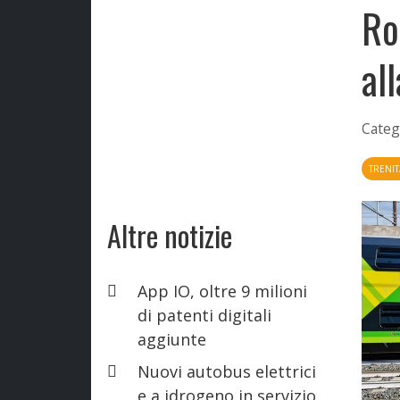
Ro
al
Categ
TRENIT
Altre notizie
App IO, oltre 9 milioni
di patenti digitali
aggiunte
Nuovi autobus elettrici
e a idrogeno in servizio