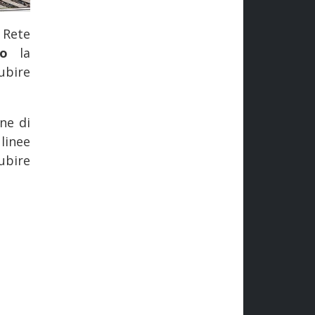
 Rete
lio
la
ubire
one di
linee
ubire