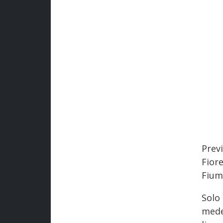
Prev
Fior
Fium
Solo
mede