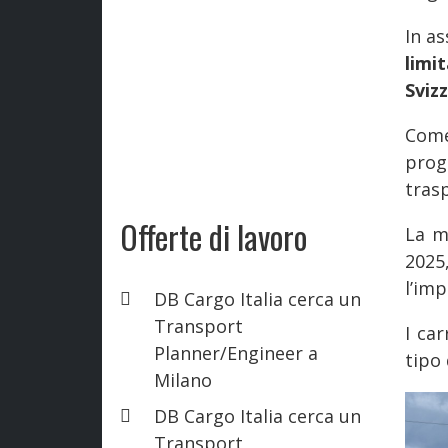
In as
limi
Sviz
Come
prog
trasp
Offerte di lavoro
La m
2025
l’imp
DB Cargo Italia cerca un
Transport
I ca
Planner/Engineer a
tipo 
Milano
DB Cargo Italia cerca un
Transport