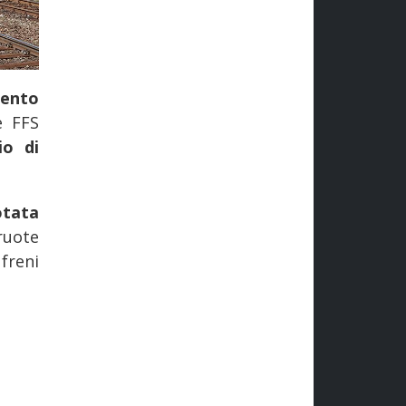
mento
e FFS
io di
otata
ruote
freni