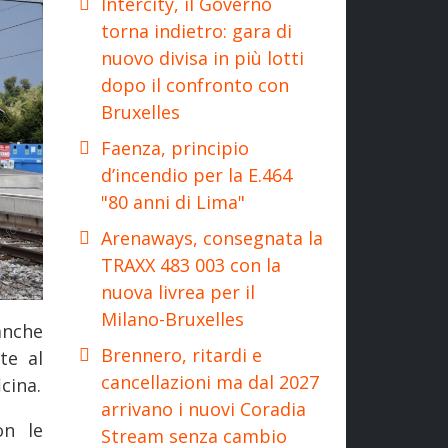
Intercity, il Governo
torna indietro: gara di
nuovo divisa in più lotti
dopo il confronto con
Bruxelles
Faenza, principio
d’incendio per la E.464
"80 anni di Lima"
Arenaways, consegnata la
TRAXX 483 003 con la
nuova livrea per il
Milano-Bruxelles
 anche
Brennero, ritardi e
te al
cancellazioni ma dal 2027
cina.
arrivano i nuovi Coradia
on le
Stream senza cambio