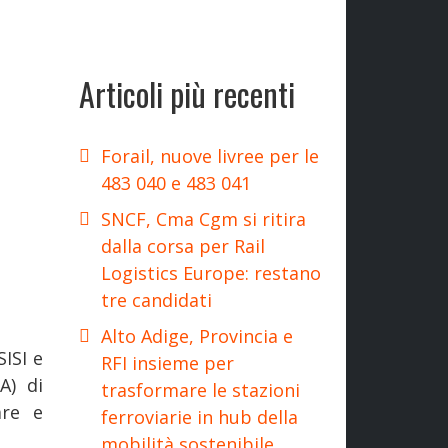
Articoli più recenti
Forail, nuove livree per le
483 040 e 483 041
SNCF, Cma Cgm si ritira
dalla corsa per Rail
Logistics Europe: restano
tre candidati
Alto Adige, Provincia e
ISI e
RFI insieme per
A) di
trasformare le stazioni
are e
ferroviarie in hub della
mobilità sostenibile