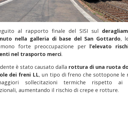
eguito al rapporto finale del SISI sul
deraglia
nuto nella galleria di base del San Gottardo
, l
imono forte preoccupazione per
l’elevato risch
denti nel trasporto merci
.
idente è stato causato dalla
rottura di una ruota d
ole dei freni LL
, un tipo di freno che sottopone le 
ggiori sollecitazioni termiche rispetto ai 
zionali, aumentando il rischio di crepe e rotture.