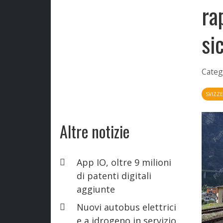
ra
si
Categ
SVIZZ
Altre notizie
App IO, oltre 9 milioni
di patenti digitali
aggiunte
Nuovi autobus elettrici
e a idrogeno in servizio