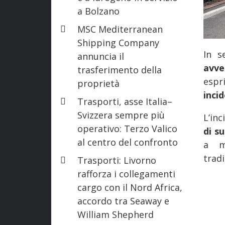
a Bolzano
MSC Mediterranean
Shipping Company
In s
annuncia il
avve
trasferimento della
espr
proprietà
inci
Trasporti, asse Italia–
Svizzera sempre più
L’inc
operativo: Terzo Valico
di su
al centro del confronto
a ma
tradi
Trasporti: Livorno
rafforza i collegamenti
cargo con il Nord Africa,
accordo tra Seaway e
William Shepherd