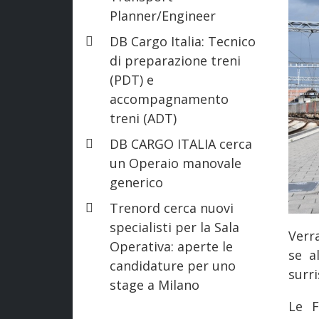
Planner/Engineer
DB Cargo Italia: Tecnico
di preparazione treni
(PDT) e
accompagnamento
treni (ADT)
DB CARGO ITALIA cerca
un Operaio manovale
generico
Trenord cerca nuovi
specialisti per la Sala
Verra
Operativa: aperte le
se a
candidature per uno
surri
stage a Milano
Le F