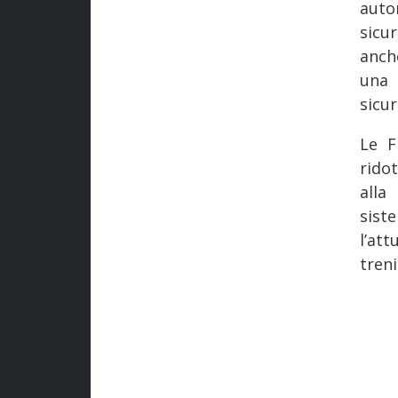
auto
sicu
anch
una 
sicur
Le F
ridot
alla
sist
l’at
treni