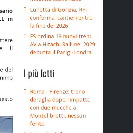
Lunetta di Gorizia, RFI
sario
conferma: cantieri entro
LL in
la fine del 2026
FS ordina 19 nuovi treni
ttere
AV a Hitachi Rail: nel 2029
e, il
debutta il Parigi-Londra
I più letti
e del
inimo
Roma - Firenze: treno
uesto
deraglia dopo l’impatto
con due mucche a
Montelibretti, nessun
ferito