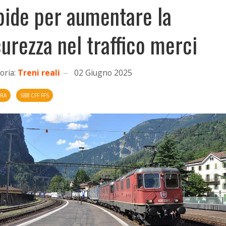
pide per aumentare la
curezza nel traffico merci
oria:
Treni reali
02 Giugno 2025
ERA
SBB CFF FFS