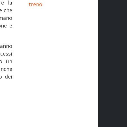
re la
treno
e che
umano
one e
hanno
ccessi
do un
anche
o dei