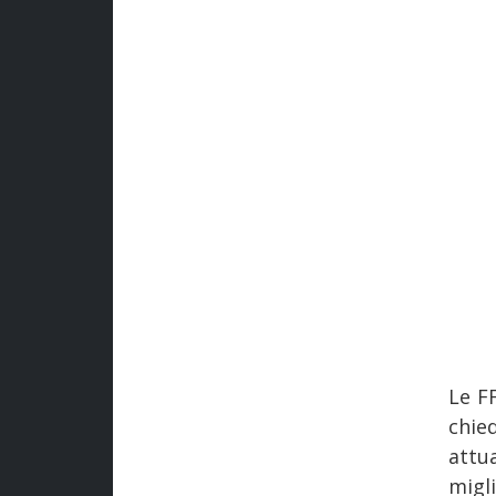
Le F
chie
attu
migl