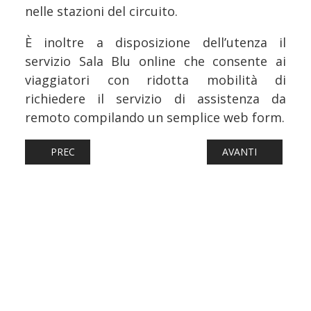
nelle stazioni del circuito.
È inoltre a disposizione dell’utenza il
servizio Sala Blu online che consente ai
viaggiatori con ridotta mobilità di
richiedere il servizio di assistenza da
remoto compilando un semplice web form.
ARTICOLO PRECEDENTE: FERROVIE: ARRIVANO LE FIDEIUS
ARTICOLO SUCCESSI
PREC
AVANTI