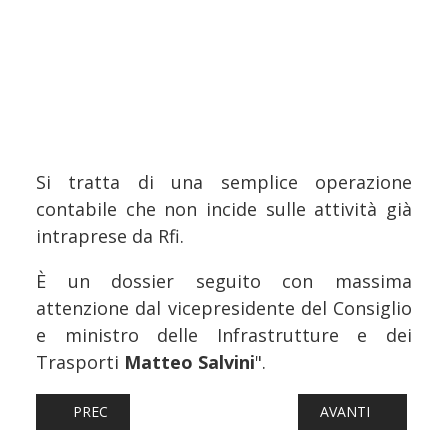
Si tratta di una semplice operazione
contabile che non incide sulle attività già
intraprese da Rfi.
È un dossier seguito con massima
attenzione dal vicepresidente del Consiglio
e ministro delle Infrastrutture e dei
Trasporti
Matteo Salvini
".
ARTICOLO PRECEDENTE: FERROVIE: TFT, BILANCIO POSIT
ARTICOLO SUCCESS
PREC
AVANTI