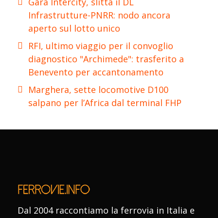
Gara Intercity, slitta il DL
Infrastrutture-PNRR: nodo ancora
aperto sul lotto unico
RFI, ultimo viaggio per il convoglio
diagnostico "Archimede": trasferito a
Benevento per accantonamento
Marghera, sette locomotive D100
salpano per l’Africa dal terminal FHP
Dal 2004 raccontiamo la ferrovia in Italia e