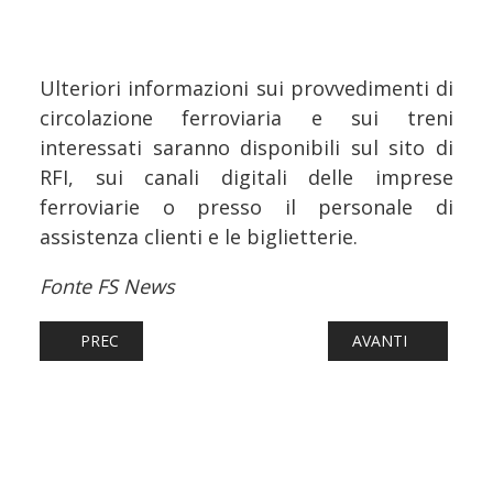
Ulteriori informazioni sui provvedimenti di
circolazione ferroviaria e sui treni
interessati saranno disponibili sul sito di
RFI, sui canali digitali delle imprese
ferroviarie o presso il personale di
assistenza clienti e le biglietterie.
Fonte FS News
ARTICOLO PRECEDENTE: FERROVIE: AL VIA L’INIZIATIVA O
ARTICOLO SUCCESS
PREC
AVANTI