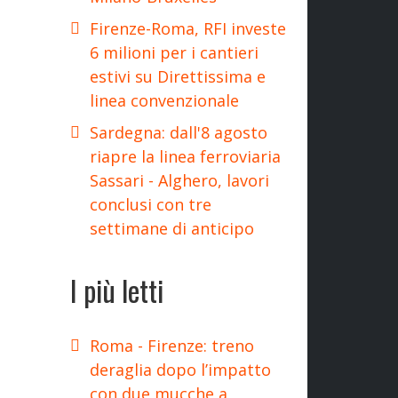
Firenze-Roma, RFI investe
6 milioni per i cantieri
estivi su Direttissima e
linea convenzionale
Sardegna: dall'8 agosto
riapre la linea ferroviaria
Sassari - Alghero, lavori
conclusi con tre
settimane di anticipo
I più letti
Roma - Firenze: treno
deraglia dopo l’impatto
con due mucche a