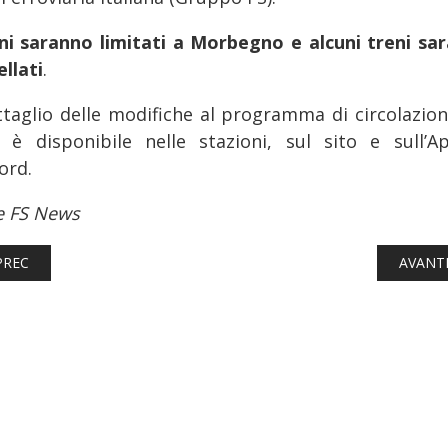
eni saranno limitati a Morbegno e alcuni treni sa
llati
.
ettaglio delle modifiche al programma di circolazion
i è disponibile nelle stazioni, sul sito e sull’A
ord.
e FS News
TICOLO PRECEDENTE: FERROVIE: SVIZZERA, BANDO DELLE FFS PE
ARTICO
PREC
AVANT