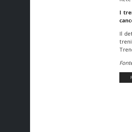
I tr
cance
Il d
tren
Tren
Font
AR