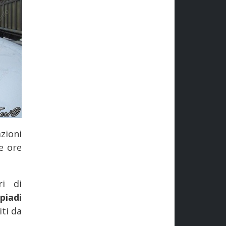
zioni
le ore
ri di
piadi
ti da