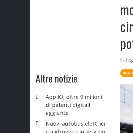
mo
ci
po
Categ
TREN
Altre notizie
App IO, oltre 9 milioni
di patenti digitali
aggiunte
Nuovi autobus elettrici
e a idrogeno in servizio