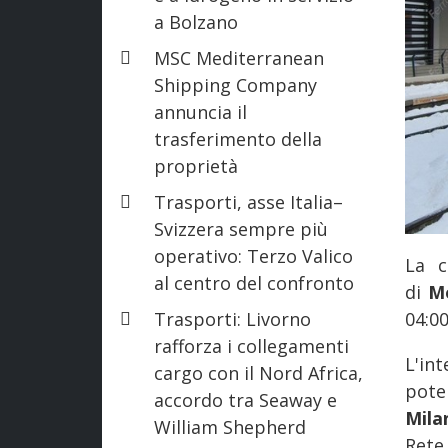
a Bolzano
MSC Mediterranean
Shipping Company
annuncia il
trasferimento della
proprietà
Trasporti, asse Italia–
Svizzera sempre più
operativo: Terzo Valico
La c
al centro del confronto
di
M
Trasporti: Livorno
04:0
rafforza i collegamenti
L'in
cargo con il Nord Africa,
pote
accordo tra Seaway e
Mila
William Shepherd
Rete 