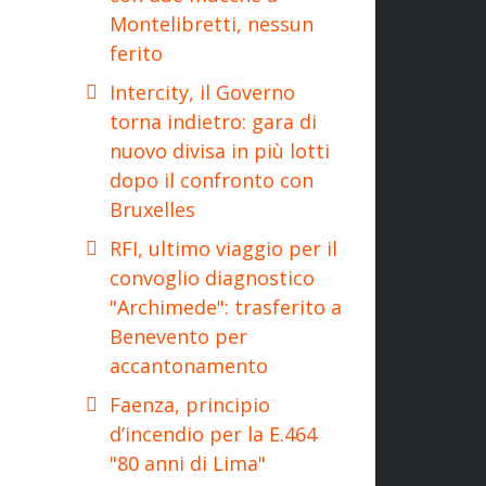
Montelibretti, nessun
ferito
Intercity, il Governo
torna indietro: gara di
nuovo divisa in più lotti
dopo il confronto con
Bruxelles
RFI, ultimo viaggio per il
convoglio diagnostico
"Archimede": trasferito a
Benevento per
accantonamento
Faenza, principio
d’incendio per la E.464
"80 anni di Lima"