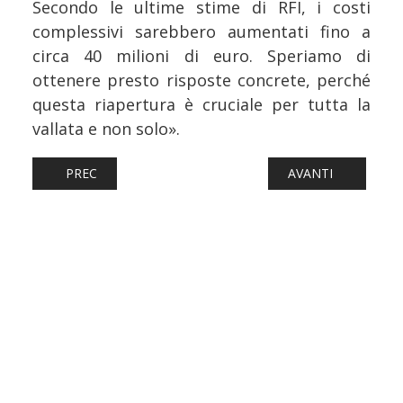
Secondo le ultime stime di RFI, i costi
complessivi sarebbero aumentati fino a
circa 40 milioni di euro. Speriamo di
ottenere presto risposte concrete, perché
questa riapertura è cruciale per tutta la
vallata e non solo».
ARTICOLO PRECEDENTE: FERROVIE: TOSCANA, DOPO IL
ARTICOLO SUCCESS
PREC
AVANTI