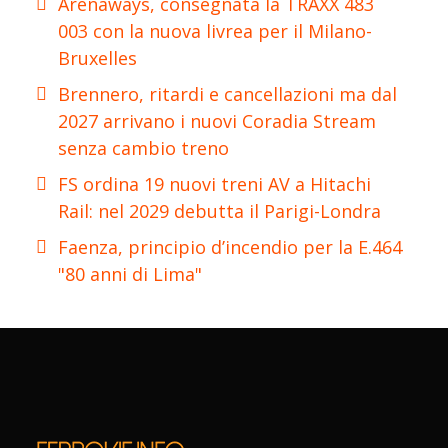
Arenaways, consegnata la TRAXX 483
003 con la nuova livrea per il Milano-
Bruxelles
Brennero, ritardi e cancellazioni ma dal
2027 arrivano i nuovi Coradia Stream
senza cambio treno
FS ordina 19 nuovi treni AV a Hitachi
Rail: nel 2029 debutta il Parigi-Londra
Faenza, principio d’incendio per la E.464
"80 anni di Lima"