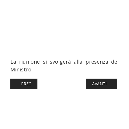
La riunione si svolgerà alla presenza del
Ministro.
ARTICOLO PRECEDENTE: FERROVIE: FFS, ASCENSIONE E PE
ARTICOLO SUCCESS
PREC
AVANTI