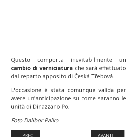
Questo comporta inevitabilmente un
cambio di verniciatura
che sarà effettuato
dal reparto apposito di Česká Třebová.
L'occasione è stata comunque valida per
avere un'anticipazione su come saranno le
unità di Dinazzano Po.
Foto Dalibor Palko
ARTICOLO PRECEDENTE: FERROVIE: ADDIO ALLE NAVETT
ARTICOLO SUCCESS
PREC
AVANTI