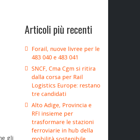
Articoli più recenti
Forail, nuove livree per le
483 040 e 483 041
SNCF, Cma Cgm si ritira
dalla corsa per Rail
Logistics Europe: restano
tre candidati
Alto Adige, Provincia e
RFI insieme per
trasformare le stazioni
ferroviarie in hub della
e gli
mobilità sostenibile