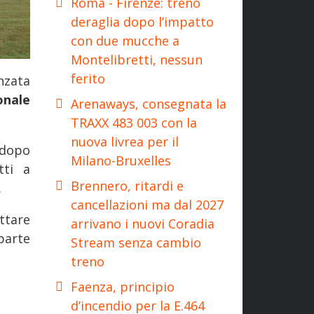
Roma - Firenze: treno
deraglia dopo l’impatto
con due mucche a
Montelibretti, nessun
ferito
nzata
onale
Arenaways, consegnata la
TRAXX 483 003 con la
nuova livrea per il
dopo
Milano-Bruxelles
tti a
Brennero, ritardi e
.
cancellazioni ma dal 2027
ttare
arrivano i nuovi Coradia
parte
Stream senza cambio
treno
Faenza, principio
d’incendio per la E.464