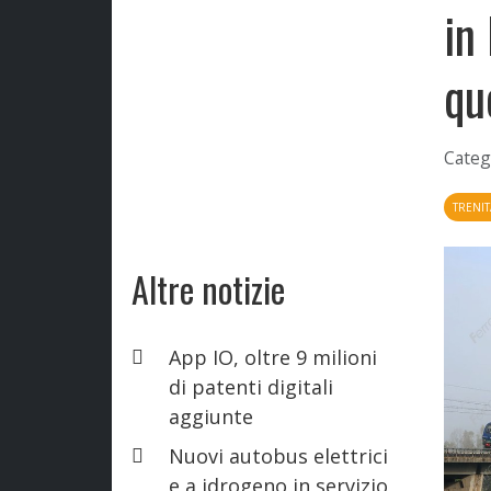
in
qu
Categ
TRENIT
Altre notizie
App IO, oltre 9 milioni
di patenti digitali
aggiunte
Nuovi autobus elettrici
e a idrogeno in servizio