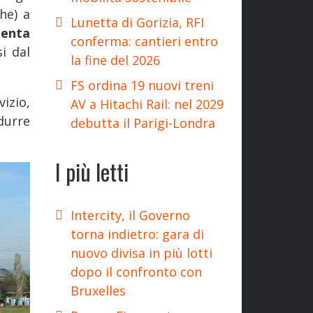
he) a
Lunetta di Gorizia, RFI
Lenta
conferma: cantieri entro
i dal
la fine del 2026
FS ordina 19 nuovi treni
izio,
AV a Hitachi Rail: nel 2029
durre
debutta il Parigi-Londra
I più letti
Intercity, il Governo
torna indietro: gara di
nuovo divisa in più lotti
dopo il confronto con
Bruxelles