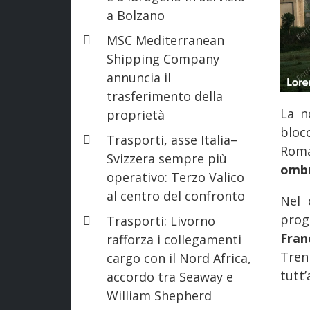
a Bolzano
MSC Mediterranean
Shipping Company
annuncia il
trasferimento della
La n
proprietà
bloc
Trasporti, asse Italia–
Rom
Svizzera sempre più
omb
operativo: Terzo Valico
al centro del confronto
Nel 
prog
Trasporti: Livorno
Fra
rafforza i collegamenti
Tren
cargo con il Nord Africa,
tutt’
accordo tra Seaway e
William Shepherd