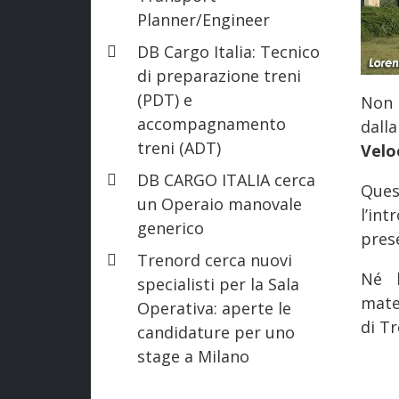
Planner/Engineer
DB Cargo Italia: Tecnico
di preparazione treni
(PDT) e
Non 
accompagnamento
dall
treni (ADT)
Velo
DB CARGO ITALIA cerca
Que
un Operaio manovale
l’in
generico
pres
Trenord cerca nuovi
Né l
specialisti per la Sala
mate
Operativa: aperte le
di Tr
candidature per uno
stage a Milano