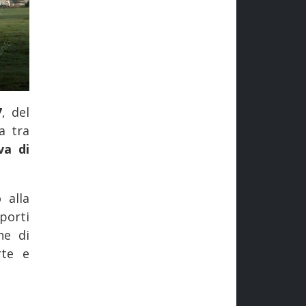
7
, del
a tra
va di
 alla
porti
ne di
rte e