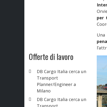
Inte
Orvi
per 
Coor
Una 
pena
l’att
Offerte di lavoro
DB Cargo Italia cerca un
Transport
Planner/Engineer a
Milano
DB Cargo Italia cerca un
Transport