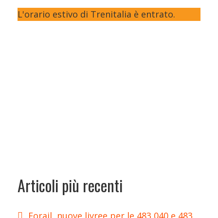
L'orario estivo di Trenitalia è entrato.
Articoli più recenti
Forail, nuove livree per le 483 040 e 483