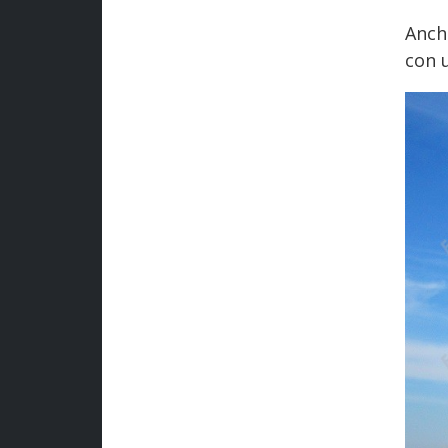
Anche
con u