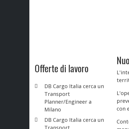
Nuo
Offerte di lavoro
L'int
terr
DB Cargo Italia cerca un
L'op
Transport
prev
Planner/Engineer a
con 
Milano
DB Cargo Italia cerca un
Conte
Transport