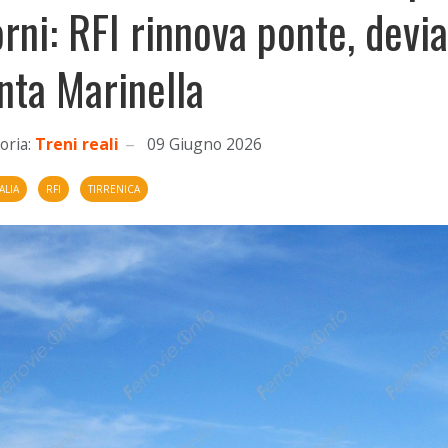
orni: RFI rinnova ponte, devia
nta Marinella
oria:
Treni reali
09 Giugno 2026
ALIA
RFI
TIRRENICA