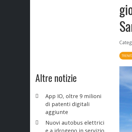
gi
Sa
Categ
TRENIT
Altre notizie
App IO, oltre 9 milioni
di patenti digitali
aggiunte
Nuovi autobus elettrici
e a idrogeno in servizio