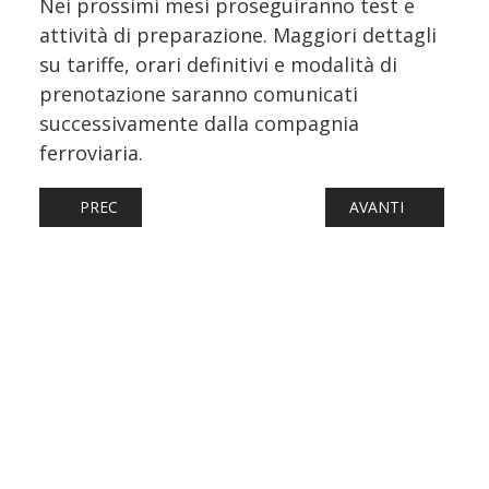
Nei prossimi mesi proseguiranno test e
attività di preparazione. Maggiori dettagli
su tariffe, orari definitivi e modalità di
prenotazione saranno comunicati
successivamente dalla compagnia
ferroviaria.
ARTICOLO PRECEDENTE: RFI ELIMINA ALTRI 59 PASSAGGI 
ARTICOLO SUCCESS
PREC
AVANTI