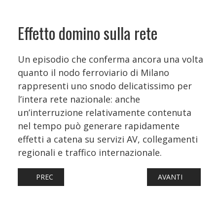
Effetto domino sulla rete
Un episodio che conferma ancora una volta
quanto il nodo ferroviario di Milano
rappresenti uno snodo delicatissimo per
l’intera rete nazionale: anche
un’interruzione relativamente contenuta
nel tempo può generare rapidamente
effetti a catena su servizi AV, collegamenti
regionali e traffico internazionale.
ARTICOLO PRECEDENTE: UDINE, SVOLTA PER IL NODO FE
ARTICOLO SUCCES
PREC
AVANTI