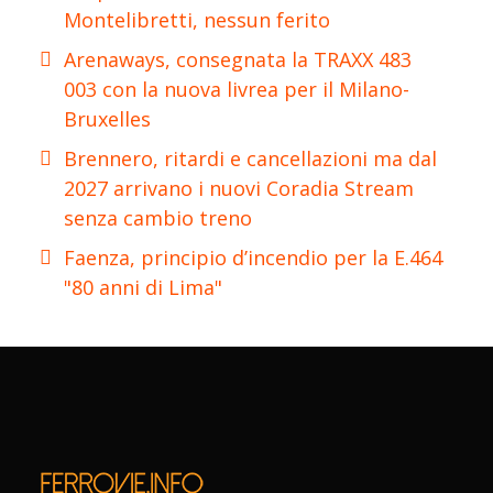
Montelibretti, nessun ferito
Arenaways, consegnata la TRAXX 483
003 con la nuova livrea per il Milano-
Bruxelles
Brennero, ritardi e cancellazioni ma dal
2027 arrivano i nuovi Coradia Stream
senza cambio treno
Faenza, principio d’incendio per la E.464
"80 anni di Lima"