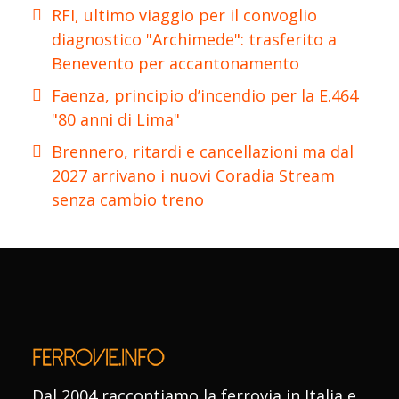
RFI, ultimo viaggio per il convoglio
diagnostico "Archimede": trasferito a
Benevento per accantonamento
Faenza, principio d’incendio per la E.464
"80 anni di Lima"
Brennero, ritardi e cancellazioni ma dal
2027 arrivano i nuovi Coradia Stream
senza cambio treno
Dal 2004 raccontiamo la ferrovia in Italia e