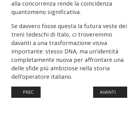
alla concorrenza rende la coincidenza
quantomeno significativa.
Se davvero fosse questa la futura veste dei
treni tedeschi di Italo, ci troveremmo
davanti a una trasformazione visiva
importante: stesso DNA, ma un’identità
completamente nuova per affrontare una
delle sfide più ambiziose nella storia
dell’operatore italiano.
ARTICOLO PRECEDENTE: FRIULI VENEZIA GIULIA, FERROV
ARTICOLO SUCCESS
PREC
AVANTI