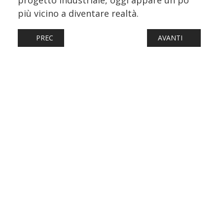
progetto industriale, oggi appare un po’
più vicino a diventare realtà.
ARTICOLO PRECEDENTE: ITALO IN GERMANIA, SPUNTA LA 
ARTICOLO SUCCESS
PREC
AVANTI