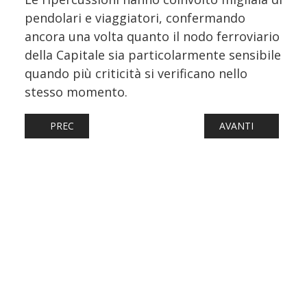
pendolari e viaggiatori, confermando
ancora una volta quanto il nodo ferroviario
della Capitale sia particolarmente sensibile
quando più criticità si verificano nello
stesso momento.
ARTICOLO PRECEDENTE: LOMBARDIA, DAL 7 SETTEMBRE 
ARTICOLO SUCCESS
PREC
AVANTI