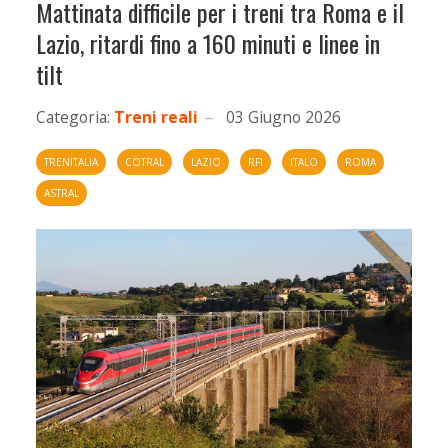
Mattinata difficile per i treni tra Roma e il
Lazio, ritardi fino a 160 minuti e linee in
tilt
Categoria:
Treni reali
03 Giugno 2026
TRENITALIA
COTRAL
LAZIO
RFI
ITALO
ROMA
ASTRAL