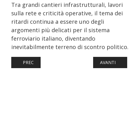
Tra grandi cantieri infrastrutturali, lavori
sulla rete e criticità operative, il tema dei
ritardi continua a essere uno degli
argomenti più delicati per il sistema
ferroviario italiano, diventando
inevitabilmente terreno di scontro politico.
ARTICOLO PRECEDENTE: FRIULI, TRASPORTO FERROVIARI
ARTICOLO SUCCESS
PREC
AVANTI