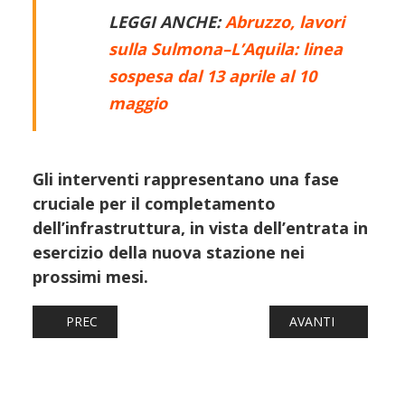
LEGGI ANCHE:
Abruzzo, lavori
sulla Sulmona–L’Aquila: linea
sospesa dal 13 aprile al 10
maggio
Gli interventi rappresentano una fase
cruciale per il completamento
dell’infrastruttura, in vista dell’entrata in
esercizio della nuova stazione nei
prossimi mesi.
ARTICOLO PRECEDENTE: GRUPPO FS, MERCI IN CRESCITA NE
ARTICOLO SUCCESSI
PREC
AVANTI