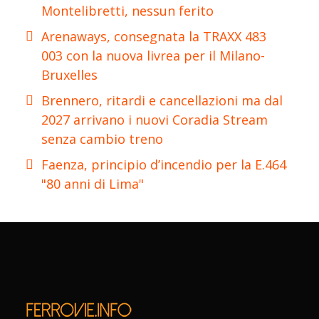
Montelibretti, nessun ferito
Arenaways, consegnata la TRAXX 483
003 con la nuova livrea per il Milano-
Bruxelles
Brennero, ritardi e cancellazioni ma dal
2027 arrivano i nuovi Coradia Stream
senza cambio treno
Faenza, principio d’incendio per la E.464
"80 anni di Lima"