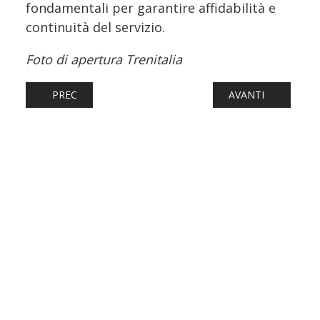
fondamentali per garantire affidabilità e
continuità del servizio.
Foto di apertura Trenitalia
ARTICOLO PRECEDENTE: CENTRALE SATURA, BRATISLAV
ARTICOLO SUCCESS
PREC
AVANTI