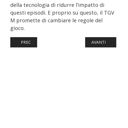
della tecnologia di ridurre l’impatto di
questi episodi. E proprio su questo, il TGV
M promette di cambiare le regole del
gioco.
ARTICOLO PRECEDENTE: LAVORI SULLA LINEA AV NAPOLI 
ARTICOLO SUCCESSI
PREC
AVANTI