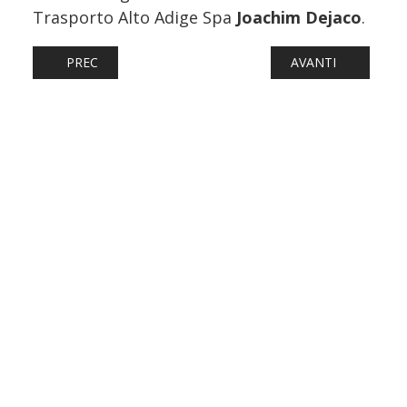
Trasporto Alto Adige Spa
Joachim Dejaco
.
ARTICOLO PRECEDENTE: FERROVIE: NUOVA ERA PER IL 
ARTICOLO SUCCESS
PREC
AVANTI