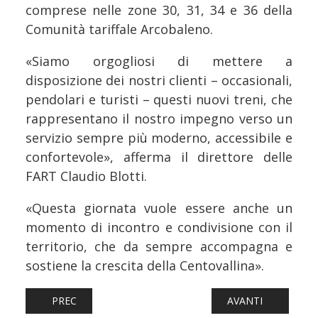
comprese nelle zone 30, 31, 34 e 36 della
Comunità tariffale Arcobaleno.
«Siamo orgogliosi di mettere a
disposizione dei nostri clienti – occasionali,
pendolari e turisti – questi nuovi treni, che
rappresentano il nostro impegno verso un
servizio sempre più moderno, accessibile e
confortevole», afferma il direttore delle
FART Claudio Blotti.
«Questa giornata vuole essere anche un
momento di incontro e condivisione con il
territorio, che da sempre accompagna e
sostiene la crescita della Centovallina».
ARTICOLO PRECEDENTE: FERROVIE: DEMOLIZIONE IN COR
ARTICOLO SUCCESS
PREC
AVANTI