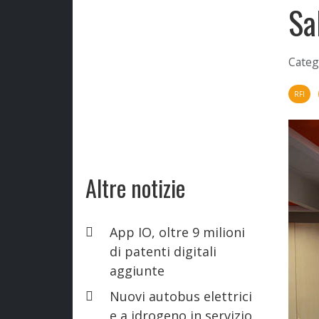
Sa
Categ
RFI
Altre notizie
App IO, oltre 9 milioni
di patenti digitali
aggiunte
Nuovi autobus elettrici
e a idrogeno in servizio