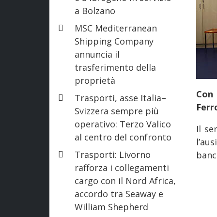
a Bolzano
MSC Mediterranean
Shipping Company
annuncia il
trasferimento della
proprietà
Con 
Trasporti, asse Italia–
Ferr
Svizzera sempre più
operativo: Terzo Valico
Il se
al centro del confronto
l’au
Trasporti: Livorno
banch
rafforza i collegamenti
cargo con il Nord Africa,
accordo tra Seaway e
William Shepherd