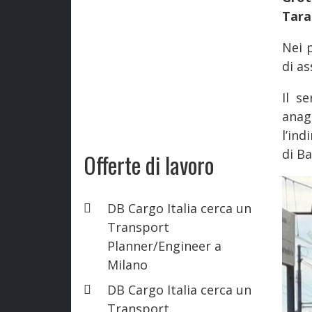
Tara
Nei 
di as
Il s
anag
l’ind
di Ba
Offerte di lavoro
DB Cargo Italia cerca un
Transport
Planner/Engineer a
Milano
DB Cargo Italia cerca un
Transport