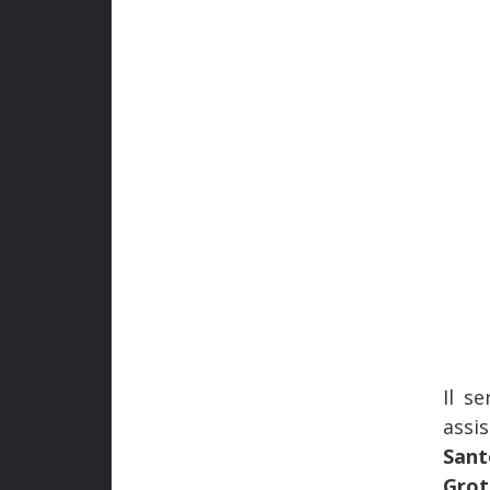
Il s
assis
Sant
Grot