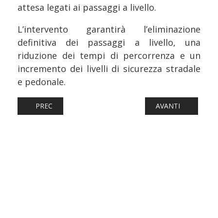
attesa legati ai passaggi a livello.
L’intervento garantirà l’eliminazione
definitiva dei passaggi a livello, una
riduzione dei tempi di percorrenza e un
incremento dei livelli di sicurezza stradale
e pedonale.
ARTICOLO PRECEDENTE: FERROVIE: LA STAZIONE DI FASA
ARTICOLO SUCCESS
PREC
AVANTI