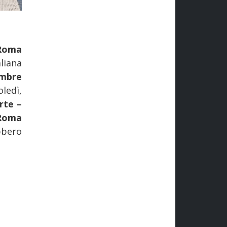
Roma
liana
embre
oledì,
rte –
 Roma
bbero