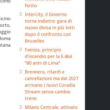
scono
ferito
Intercity, il Governo
micino
torna indietro: gara di
orto,
nuovo divisa in più lotti
oggio
dopo il confronto con
 Roma
Bruxelles
ntana
Faenza, principio
.
d’incendio per la E.464
"80 anni di Lima"
Brennero, ritardi e
cancellazioni ma dal 2027
arrivano i nuovi Coradia
Stream senza cambio
treno
Milano Centrale, attivato