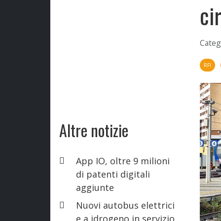
ci
Categ
RFI
Altre notizie
App IO, oltre 9 milioni
di patenti digitali
aggiunte
Nuovi autobus elettrici
e a idrogeno in servizio