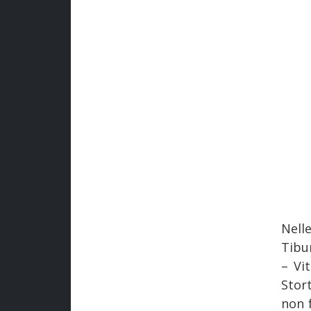
Nell
Tibu
– Vi
Stor
non 