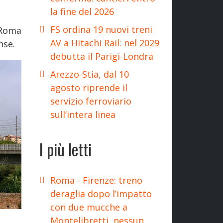
la fine del 2026
FS ordina 19 nuovi treni
 Roma
AV a Hitachi Rail: nel 2029
nse.
debutta il Parigi-Londra
Arezzo-Stia, dal 10
agosto riprende il
servizio ferroviario
sull’intera linea
I più letti
Roma - Firenze: treno
deraglia dopo l’impatto
con due mucche a
Montelibretti, nessun