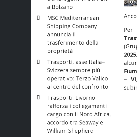
a Bolzano
Anco
MSC Mediterranean
Shipping Company
Per 
annuncia il
Tras
trasferimento della
(Gru
proprietà
2025
Trasporti, asse Italia–
alcun
Svizzera sempre più
Fium
operativo: Terzo Valico
– Vi
al centro del confronto
subir
Trasporti: Livorno
rafforza i collegamenti
cargo con il Nord Africa,
accordo tra Seaway e
William Shepherd