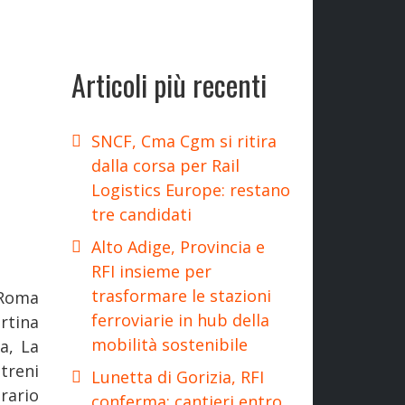
Articoli più recenti
SNCF, Cma Cgm si ritira
dalla corsa per Rail
Logistics Europe: restano
tre candidati
Alto Adige, Provincia e
RFI insieme per
trasformare le stazioni
 Roma
ferroviarie in hub della
rtina
mobilità sostenibile
a, La
treni
Lunetta di Gorizia, RFI
rario
conferma: cantieri entro