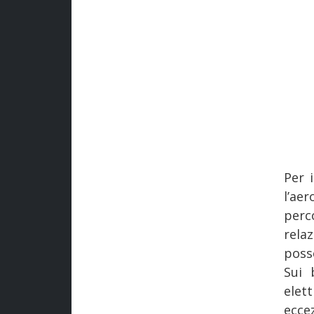
Per 
l’ae
perc
rela
poss
Sui 
elet
eccez