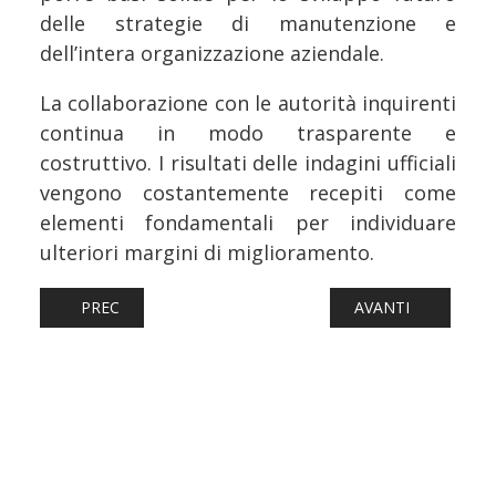
delle strategie di manutenzione e
dell’intera organizzazione aziendale.
La collaborazione con le autorità inquirenti
continua in modo trasparente e
costruttivo. I risultati delle indagini ufficiali
vengono costantemente recepiti come
elementi fondamentali per individuare
ulteriori margini di miglioramento.
ARTICOLO PRECEDENTE: FERROVIE: TRENTINO - ALTO AD
ARTICOLO SUCCESS
PREC
AVANTI