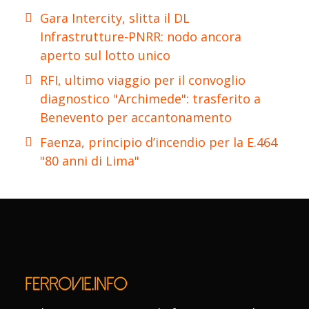
Gara Intercity, slitta il DL
Infrastrutture-PNRR: nodo ancora
aperto sul lotto unico
RFI, ultimo viaggio per il convoglio
diagnostico "Archimede": trasferito a
Benevento per accantonamento
Faenza, principio d’incendio per la E.464
"80 anni di Lima"