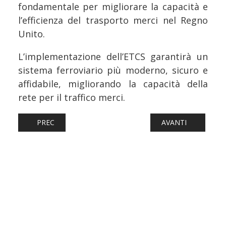
fondamentale per migliorare la capacità e
l’efficienza del trasporto merci nel Regno
Unito.
L’implementazione dell’ETCS garantirà un
sistema ferroviario più moderno, sicuro e
affidabile, migliorando la capacità della
rete per il traffico merci.
ARTICOLO PRECEDENTE: FERROVIE: GUASTO A CHIUSI, MA
ARTICOLO SUCCESS
PREC
AVANTI