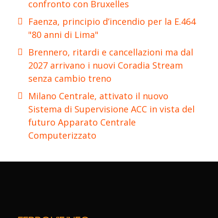
confronto con Bruxelles
Faenza, principio d’incendio per la E.464
"80 anni di Lima"
Brennero, ritardi e cancellazioni ma dal
2027 arrivano i nuovi Coradia Stream
senza cambio treno
Milano Centrale, attivato il nuovo
Sistema di Supervisione ACC in vista del
futuro Apparato Centrale
Computerizzato