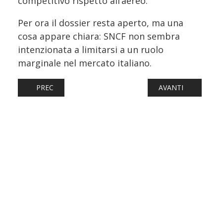
competitivo rispetto all’aereo.
Per ora il dossier resta aperto, ma una
cosa appare chiara: SNCF non sembra
intenzionata a limitarsi a un ruolo
marginale nel mercato italiano.
ARTICOLO PRECEDENTE: TRENO DELLA SILA FERMO, FERRO
ARTICOLO SUCCESS
PREC
AVANTI