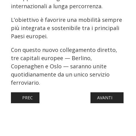
internazionali a lunga percorrenza.
L’obiettivo è favorire una mobilità sempre
più integrata e sostenibile tra i principali
Paesi europei.
Con questo nuovo collegamento diretto,
tre capitali europee — Berlino,
Copenaghen e Oslo — saranno unite
quotidianamente da un unico servizio
ferroviario.
ARTICOLO PRECEDENTE: EGITTO, ARSENALE GROUP LANCIA
ARTICOLO SUCCESS
PREC
AVANTI