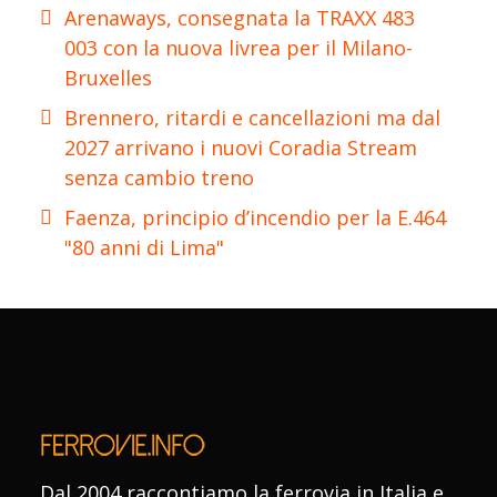
Arenaways, consegnata la TRAXX 483
003 con la nuova livrea per il Milano-
Bruxelles
Brennero, ritardi e cancellazioni ma dal
2027 arrivano i nuovi Coradia Stream
senza cambio treno
Faenza, principio d’incendio per la E.464
"80 anni di Lima"
Dal 2004 raccontiamo la ferrovia in Italia e