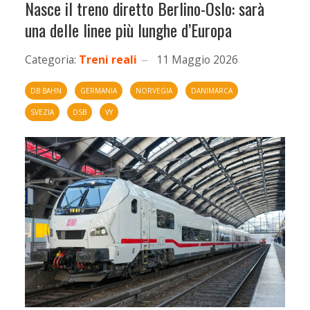
Nasce il treno diretto Berlino-Oslo: sarà
una delle linee più lunghe d’Europa
Categoria:
Treni reali
11 Maggio 2026
DB BAHN
GERMANIA
NORVEGIA
DANIMARCA
SVEZIA
DSB
VY