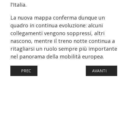
l'Italia.
La nuova mappa conferma dunque un
quadro in continua evoluzione: alcuni
collegamenti vengono soppressi, altri
nascono, mentre il treno notte continua a
ritagliarsi un ruolo sempre più importante
nel panorama della mobilità europea.
ARTICOLO PRECEDENTE: SIENA-ROMA, ALLO STUDIO NUO
ARTICOLO SUCCES
PREC
AVANTI