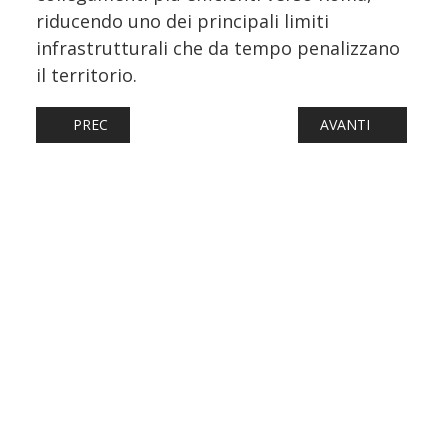
riducendo uno dei principali limiti
infrastrutturali che da tempo penalizzano
il territorio.
ARTICOLO PRECEDENTE: RFI, PRENDE FORMA IL NUOVO P
ARTICOLO SUCCESS
PREC
AVANTI