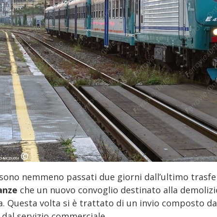
sono nemmeno passati due giorni dall’ultimo trasfe
anze
che un nuovo convoglio destinato alla demolizio
. Questa volta si è trattato di un invio composto d
 dal servizio commerciale.