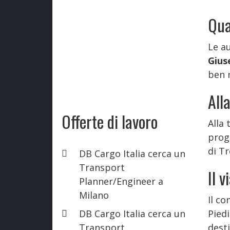
Qua
Le a
Gius
ben 
All
Offerte di lavoro
Alla 
prog
di Tr
DB Cargo Italia cerca un
Transport
Il 
Planner/Engineer a
Milano
Il co
DB Cargo Italia cerca un
Pied
Transport
desti