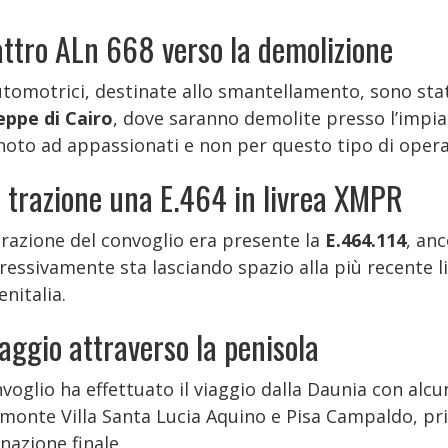
ttro ALn 668 verso la demolizione
utomotrici, destinate allo smantellamento, sono sta
eppe di Cairo
, dove saranno demolite presso l’impia
noto ad appassionati e non per questo tipo di opera
a trazione una E.464 in livrea XMPR
trazione del convoglio era presente la
E.464.114
, an
ressivamente sta lasciando spazio alla più recente l
enitalia.
viaggio attraverso la penisola
nvoglio ha effettuato il viaggio dalla Daunia con alc
imonte Villa Santa Lucia Aquino e Pisa Campaldo, pr
nazione finale.