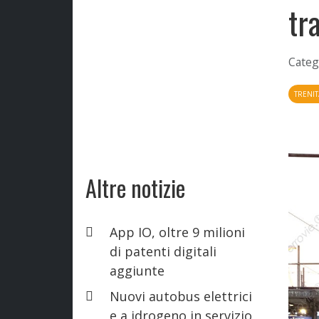
tr
Categ
TRENIT
Altre notizie
App IO, oltre 9 milioni
di patenti digitali
aggiunte
Nuovi autobus elettrici
e a idrogeno in servizio